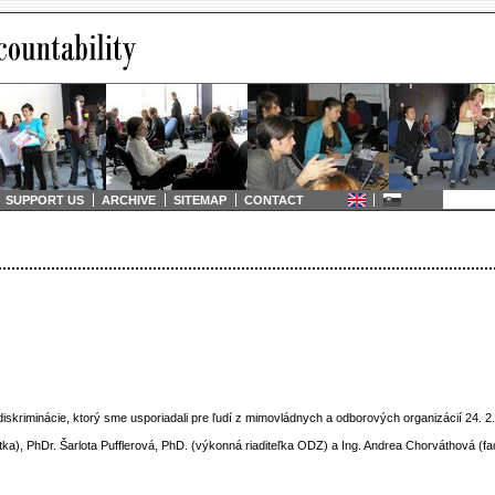
SUPPORT US
ARCHIVE
SITEMAP
CONTACT
diskriminácie, ktorý sme usporiadali pre ľudí z mimovládnych a odborových organizácií 24. 2.
a), PhDr. Šarlota Pufflerová, PhD. (výkonná riaditeľka ODZ) a Ing. Andrea Chorváthová (faci