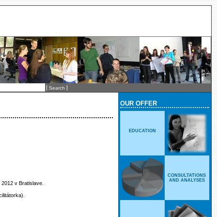
OUR OFFER
EDUCATION
CONSULTATIONS
AND ANALYSES
 2012 v Bratislave.
litátorka).