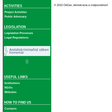
© 2010 Občan, demokracia a zodpovednosť
ACTIVITIES
Project Activities
Public Advocacy
LEGISLATION
Legislative Processes
Legal Regulations
USEFUL LINKS
Institutions
NGOs
Websites
HOW TO FIND US
Contacts