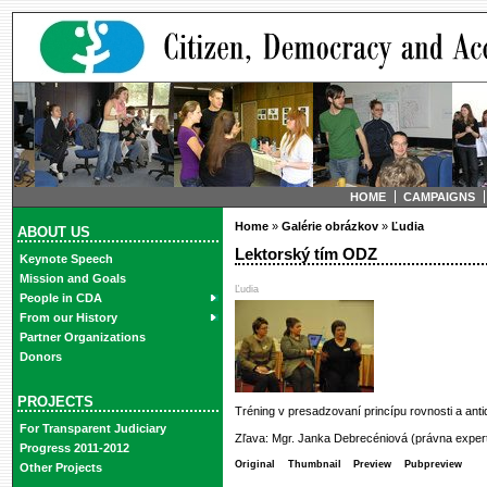
HOME
CAMPAIGNS
Home
»
Galérie obrázkov
»
Ľudia
ABOUT US
Lektorský tím ODZ
Keynote Speech
Mission and Goals
Ľudia
People in CDA
From our History
Partner Organizations
Donors
PROJECTS
Tréning v presadzovaní princípu rovnosti a anti
For Transparent Judiciary
Zľava: Mgr. Janka Debrecéniová (právna expertk
Progress 2011-2012
Original
Thumbnail
Preview
Pubpreview
Other Projects