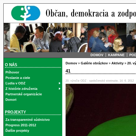
DOMOV
KAMPANE
PO
Domov
»
Galérie obrázkov
»
Aktivity
»
20. v
O NÁS
41
Príhovor
Poslanie a ciele
20. výročie ODZ - spoločenské stretnutie, 14. 6. 2012
Ľudia v ODZ
Z histórie združenia
Partnerské organizácie
Donori
PROJEKTY
Za transparentné súdnictvo
Progress 2011-2012
Ďalšie projekty