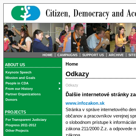
HOME
CAMPAIGNS
SUPPORT US
ARCHIVE
SIT
Home
ABOUT US
Odkazy
Keynote Speech
Mission and Goals
People in CDA
Odkazy
From our History
Ďalšie internetové stránky z
Partner Organizations
Donors
www.infozakon.sk
Stránka v správe internetového de
PROJECTS
občanov a pracovníkov verejnej sp
For Transparent Judiciary
o slobodnom prístupe k informáciám
Progress 2011-2012
zákona 211/2000 Z.z. a odpovede na
Other Projects
zákona.