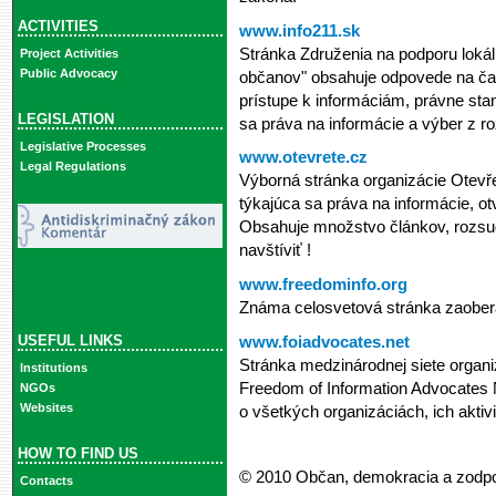
ACTIVITIES
www.info211.sk
Stránka Združenia na podporu lokál
Project Activities
Public Advocacy
občanov" obsahuje odpovede na ča
prístupe k informáciám, právne stan
LEGISLATION
sa práva na informácie a výber z 
Legislative Processes
www.otevrete.cz
Legal Regulations
Výborná stránka organizácie Otevře
týkajúca sa práva na informácie, ot
Obsahuje množstvo článkov, rozsu
navštíviť !
www.freedominfo.org
Známa celosvetová stránka zaobera
USEFUL LINKS
www.foiadvocates.net
Stránka medzinárodnej siete organi
Institutions
Freedom of Information Advocates 
NGOs
Websites
o všetkých organizáciách, ich aktivi
HOW TO FIND US
© 2010 Občan, demokracia a zodp
Contacts