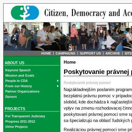
HOME
CAMPAIGNS
SUPPORT US
ARCHIVE
SIT
Home
ABOUT US
Poskytovanie právnej
Keynote Speech
Mission and Goals
People in CDA
Poskytovanie právnej pomoci
From our History
Najzákladnejším poslaním program
Partner Organizations
bezplatnú právnu pomoc v prípado
Donors
slobôd, kde dochádza k najčastejš
vplyv na zmenu rozhodovacej činno
PROJECTS
poskytovaní právnej pomoci sme spo
For Transparent Judiciary
sa špecializujú na oblasť ľudských
Progress 2011-2012
Other Projects
Realizáciou právnej pomoci sme pri