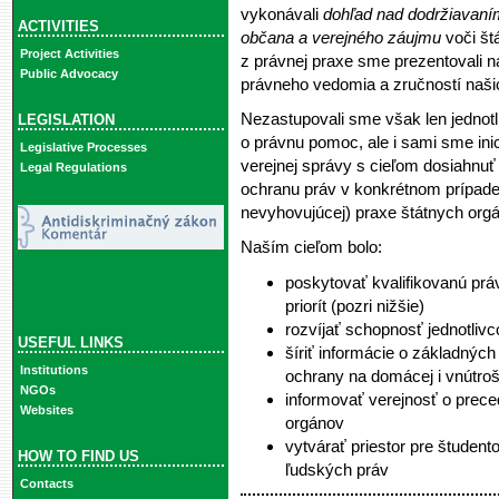
vykonávali
dohľad nad dodržiavan
ACTIVITIES
občana a verejného záujmu
voči št
Project Activities
z právnej praxe sme prezentovali na
Public Advocacy
právneho vedomia a zručností naši
Nezastupovali sme však len jednotli
LEGISLATION
o právnu pomoc, ale i sami sme ini
Legislative Processes
verejnej správy s cieľom dosiahnuť
Legal Regulations
ochranu práv v konkrétnom prípade
nevyhovujúcej) praxe štátnych orgá
Naším cieľom bolo:
poskytovať kvalifikovanú prá
priorít (pozri nižšie)
rozvíjať schopnosť jednotliv
USEFUL LINKS
šíriť informácie o základný
Institutions
ochrany na domácej i vnútroš
NGOs
informovať verejnosť o prec
Websites
orgánov
vytvárať priestor pre študent
HOW TO FIND US
ľudských práv
Contacts