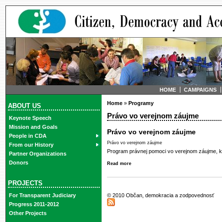
HOME
CAMPAIGNS
Home
»
Programy
ABOUT US
Právo vo verejnom záujme
Keynote Speech
Mission and Goals
Právo vo verejnom záujme
People in CDA
Právo vo verejnom záujme
From our History
Program právnej pomoci vo verejnom záujme, k
Partner Organizations
Donors
Read more
PROJECTS
© 2010 Občan, demokracia a zodpovednosť
For Transparent Judiciary
Progress 2011-2012
Other Projects