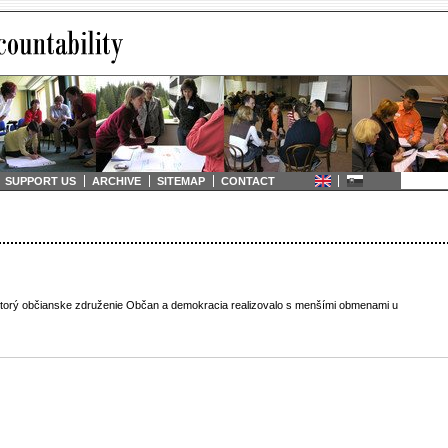
SUPPORT US
ARCHIVE
SITEMAP
CONTACT
torý občianske združenie Občan a demokracia realizovalo s menšími obmenami u