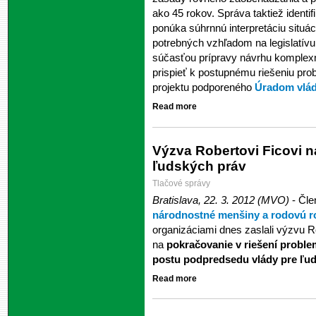
ako 45 rokov. Správa taktiež identi
ponúka súhrnnú interpretáciu situ
potrebných vzhľadom na legislatív
súčasťou prípravy návrhu komplexn
prispieť k postupnému riešeniu prob
projektu podporeného
Úradom vlá
Read more
Výzva Robertovi Ficovi 
ľudských práv
Tlačové správy
Bratislava, 22. 3. 2012 (MVO)
- Čle
národnostné menšiny a rodovú r
organizáciami dnes zaslali výzvu R
na
pokračovanie v riešení proble
postu podpredsedu vlády pre ľu
Read more