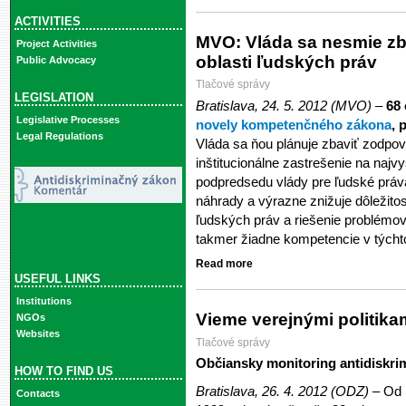
ACTIVITIES
MVO: Vláda sa nesmie zb
Project Activities
oblasti ľudských práv
Public Advocacy
Tlačové správy
LEGISLATION
Bratislava, 24. 5. 2012 (MVO)
–
68 
Legislative Processes
novely kompetenčného zákona
, 
Legal Regulations
Vláda sa ňou plánuje zbaviť zodpov
inštitucionálne zastrešenie na najv
podpredsedu vlády pre ľudské práv
náhrady a výrazne znižuje dôležito
ľudských práv a riešenie problémo
takmer žiadne kompetencie v týcht
Read more
USEFUL LINKS
Institutions
Vieme verejnými politikam
NGOs
Websites
Tlačové správy
Občiansky monitoring antidiskrim
HOW TO FIND US
Bratislava, 26. 4. 2012 (ODZ)
– Od 
Contacts