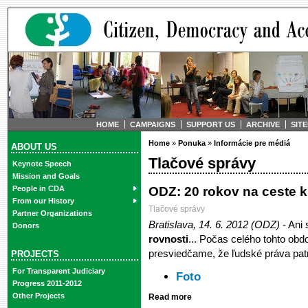
HOME
CAMPAIGNS
SUPPORT US
ARCHIVE
SIT
Home
»
Ponuka
»
Informácie pre médiá
ABOUT US
Tlačové správy
Keynote Speech
Mission and Goals
ODZ: 20 rokov na ceste k
People in CDA
From our History
Tlačové správy
Partner Organizations
Bratislava, 14. 6. 2012 (ODZ)
- Ani
Donors
rovnosti
... Počas celého tohto ob
presviedčame, že ľudské práva patr
PROJECTS
For Transparent Judiciary
Foto
Progress 2011-2012
Other Projects
Read more