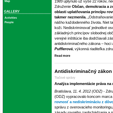
1989 uplynulo už vyše 22 rokov, ne
Map
Združenie
Občan, demokracia a 
GALLERY
oblasti uplatňovania princípu r
takmer nezmenila.
„Odstraňovanie
Activities
nášho každodenného života. Niet tak
People
koži. Nediskriminovať jednotlivé o
základných princípov slobodnej obč
verejné inštitúcie iba dodržiavali
antidiskriminačného zákona – hoci 
Pufflerová
, výkonná riaditeľka zd
Read more
Antidiskriminačný zákon 
Tlačové správy
Analýza implementácie práva na 
Bratislava, 11. 4. 2012 (ODZ)
- Zdr
(ODZ) vypracovalo koncom marca
rovnosť a nediskrimináciu z dôv
správu z overovacieho monitoringu,
zásady rovného zaobchádzania a pr