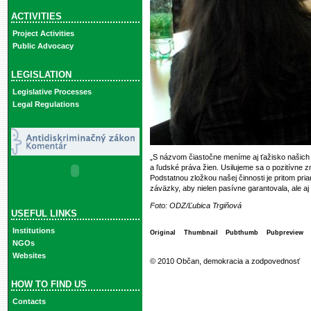
ACTIVITIES
Project Activities
Public Advocacy
LEGISLATION
Legislative Processes
Legal Regulations
„S názvom čiastočne meníme aj ťažisko našich 
a ľudské práva žien. Usilujeme sa o pozitívne 
Podstatnou zložkou našej činnosti je pritom pri
záväzky, aby nielen pasívne garantovala, ale aj
Foto: ODZ/Ľubica Trgiňová
USEFUL LINKS
Institutions
Original
Thumbnail
Pubthumb
Pubpreview
NGOs
Websites
© 2010 Občan, demokracia a zodpovednosť
HOW TO FIND US
Contacts