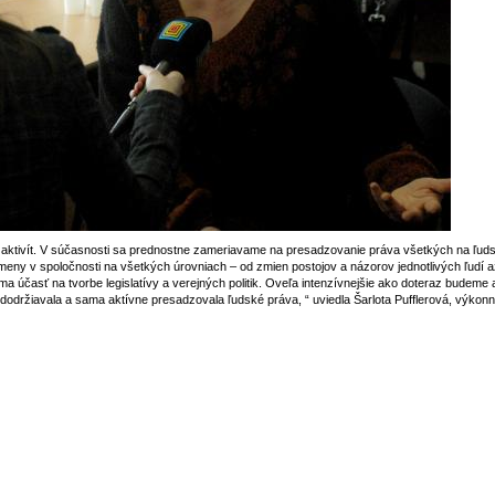
aktivít. V súčasnosti sa prednostne zameriavame na presadzovanie práva všetkých na ľudsk
zmeny v spoločnosti na všetkých úrovniach – od zmien postojov a názorov jednotlivých ľudí 
ama účasť na tvorbe legislatívy a verejných politik. Oveľa intenzívnejšie ako doteraz budeme 
 dodržiavala a sama aktívne presadzovala ľudské práva, “ uviedla Šarlota Pufflerová, výkonná