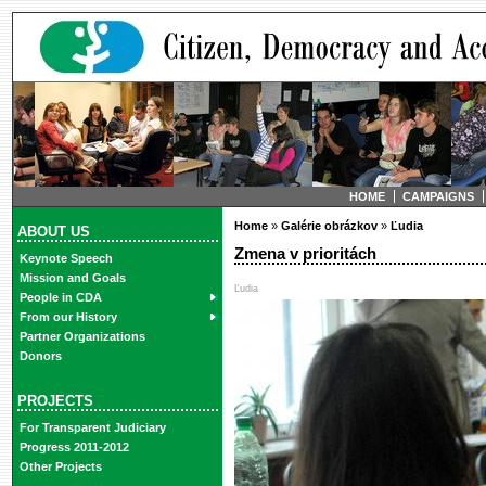
HOME
CAMPAIGNS
Home
»
Galérie obrázkov
»
Ľudia
ABOUT US
Zmena v prioritách
Keynote Speech
Mission and Goals
Ľudia
People in CDA
From our History
Partner Organizations
Donors
PROJECTS
For Transparent Judiciary
Progress 2011-2012
Other Projects