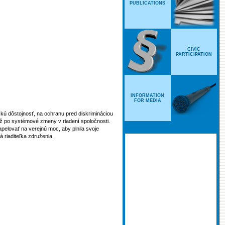
PUBLICATIONS
CIVIC
PARTICIPATION
INFORMATION
FOR MEDIA
ú dôstojnosť, na ochranu pred diskrimináciou
až po systémové zmeny v riadení spoločnosti.
apelovať na verejnú moc, aby plnila svoje
 riaditeľka združenia.