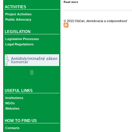
Read more
ACTIVITIES
Project Activities
Public Advocacy
© 2010 Občan, demokracia a zodpovednosť
LEGISLATION
Legislative Processes
Legal Regulations
USEFUL LINKS
Institutions
NGOs
Websites
HOW TO FIND US
Contacts