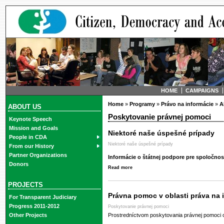
HOME
CAMPAIGNS
Home
»
Programy
»
Právo na informácie
»
A
ABOUT US
Poskytovanie právnej pomoci
Keynote Speech
Mission and Goals
Niektoré naše úspešné prípady
People in CDA
Niektoré naše úspešné prípady
From our History
Partner Organizations
Informácie o štátnej podpore pre spoločno
Donors
Read more
PROJECTS
Právna pomoc v oblasti práva na 
For Transparent Judiciary
Progress 2011-2012
Poskytovanie právnej pomoci
Other Projects
Prostredníctvom poskytovania právnej pomoci c