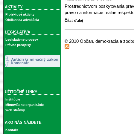
Prostredníctvom poskytovania práv
AKTIVITY
právo na informácie reálne rešpek
Projektové aktivity
Občianska advokácia
Čítať ďalej
LEGISLATÍVA
Legislatívne procesy
© 2010 Občan, demokracia a zodp
Právne predpisy
UŽITOČNÉ LINKY
Inštitúcie
Mimovládne organizácie
Web stránky
AKO NÁS NÁJDETE
Kontakt