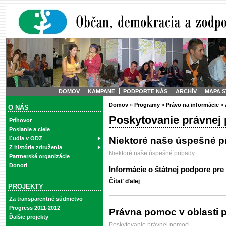
DOMOV
KAMPANE
PODPORTE NÁS
ARCHÍV
MAPA 
Domov
»
Programy
»
Právo na informácie
»
O NÁS
Poskytovanie právnej
Príhovor
Poslanie a ciele
Niektoré naše úspešné p
Ľudia v ODZ
Z histórie združenia
Niektoré naše úspešné prípady
Partnerské organizácie
Donori
Informácie o štátnej podpore pr
Čítať ďalej
PROJEKTY
Za transparentné súdnictvo
Progress 2011-2012
Právna pomoc v oblasti p
Ďalšie projekty
Poskytovanie právnej pomoci