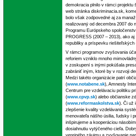
demokracia plnilo v rámci projektu 
web stránka diskriminacia.sk, kome
bolo však zodpovedné aj za manažme
realizovaný od decembra 2007 do 
Programu Európskeho spoločenstva 
PROGRESS (2007 – 2013), ako aj z
republiky a príspevku riešiteľských 
V rámci programov zvyšovania účas
reforiem vzniklo mnoho mimovládnyc
v zoskupení s inými pokúšala presa
zabrániť iným, ktoré by v rozvoji 
Medzi takéto organizácie patrí obči
(
www.notabene.sk
), Amnesty Inte
Centrum pre vzdelávaciu politiku pr
(
www.cpvp.sk
) alebo občianske z
(
www.reformaskolstva.sk
). Či už
zlepšenie kvality vzdelávania sys
menovateľa nášho úsilia, ľudsky i
inšpirujeme a kooperáciou násobím
dosiahnutiu vytýčeného cieľa. Dob
verejného záujmu a zvyšovanie parti