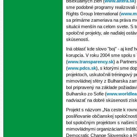
bisexuálnych žien (
www.altera.sk
)
sme podobné programy realizovali 
Rights Group International (
www.min
sa primárne zameriava na práva m
situácii menšín na celom svete. S
spoločné projekty, ale naďalej ost
skúseností.
Iná oblasť kde slovo "boj" - aj keď
korupcia. V roku 2004 sme spolu s 
(
www.transparency.sk
) a Partner
(
www.pdcs.sk
), s ktorými sme do
projektoch, uskutočnili tréningový 
mimovládnej sféry z Bulharska zam
bol pripravený na základe požiad
Bulharsko zo Sofie (
www.worldlea
nadviazať na dobré skúsenosti zís
Projekt s názvom „Na ceste k rovn
posilňovanie občianskej spoločnosti
bol spoločným projektom s našimi 
mimovládnymi organizáciami Inštitú
Democratic Change Slovensko a Hl