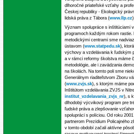
dlhoročné priateľské vzťahy a prof
Českej republiky - Ekologický právn
lidská práva z Tábora (
www.llp.cz
)
Význam spolupráce s inštitúciami ve
programoch každým rokom rastie. 
metodickými centrami sme nadviaz
ústavom (
www.statpedu.sk
), kto
výchovy a vzdelávania k ľudským p
a v rámci reformy školstva máme č
metodológie, ale i zavádzania dem
na školách. Na tomto poli sme niek
Generálnym riaditeľstvom Zboru väz
(
www.zvjs.sk
), s ktorým máme pod
Inštitútom vzdelávania ZVJS v Nitre
institut_vzdelavania_zvjs_nr
), s 
dlhodobý výcvikový program pre tr
ľudské práva a zlepšovanie vzťaho
spolupráci s políciou. Od roku 20
partnerom Prezídium Policajného z
v tomto období začali aktívne pôsobi
rasovo motivovanej trestnej činnost