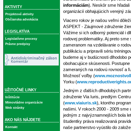
informáciám
). Neskôr sme hľadali
AKTIVITY
organizácií obhajujúcich verejný z
Projektové aktivity
Občianska advokácia
Viacero rokov je našou veľmi dôlež
ASPEKT - Záujmové združenie žien 
LEGISLATÍVA
Vážime si ich odborný potenciál i d
rodovej problematiky. Aj preto sme 
Legislatívne procesy
Právne predpisy
zameranom na vzdelávanie o rodov
publikáciu a pripravili sériu tréningo
budeme aj v budúcnosti dlhodobo po
obohacujúce skúsenosti. Postupne 
zameraných na rodovú rovnosť a ľud
Možnosť voľby (
www.moznostvolb
Yorku (
www.reproductiverights.o
UŽITOČNÉ LINKY
Jedným z ďalších dlhodobých partn
združenie Via Iuris, predtým Cent
Inštitúcie
(
www.viaiuris.sk
), ktorého program
Mimovládne organizácie
Web stránky
našimi. V rokoch 2000 - 2009 sme 
jedným z najvýznamnejších bola let
AKO NÁS NÁJDETE
študentky práva realizovaná pravid
naše partnerstvo vyústilo do založe
Kontakt