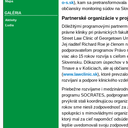
Mapa
o-s.sk
), kam sa pretransformovala
občiansky monitoring súdov na Slov
GALÉRIA
Partnerské organizácie v pro
Aktivity
Ľudia
Dôležitými programovými partnermi 
právne kliniky pri právnických faku
Street Law Clinic of Georgetown Un
Jej riaditeľ Richard Roe je členom
podporovateľom programov Právo na
viac ako 15 rokov rozvíja s cieľom 
Slovensku. Dôkazom úspechov v tejt
Trnave a v Košiciach, ale aj občian
(
www.lawclinic.sk
), ktoré prevza
rozvíjaní a podpore klinického vzde
Priebežne rozvíjame i medzinárodn
programu SOCRATES, podprogram
prvýkrát stali koordinujúcou organ
rokov sme niesli zodpovednosť za z
spolupráci s mimovládnymi organiz
ktorý mal za cieľ napomôcť odsúden
lepšie uvedomovali svoju zodpovedn