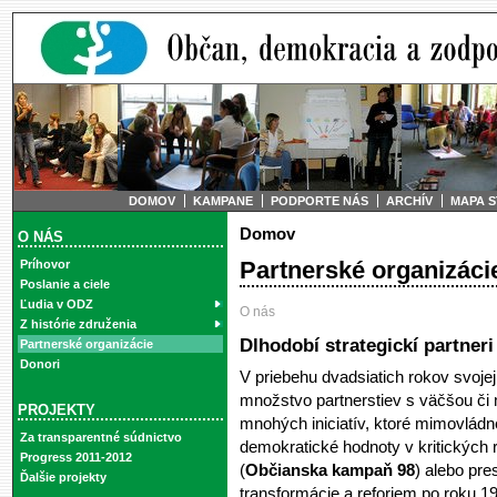
DOMOV
KAMPANE
PODPORTE NÁS
ARCHÍV
MAPA 
Domov
O NÁS
Partnerské organizáci
Príhovor
Poslanie a ciele
Ľudia v ODZ
O nás
Z histórie združenia
Dlhodobí strategickí partneri
Partnerské organizácie
Donori
V priebehu dvadsiatich rokov svojej
množstvo partnerstiev s väčšou či
PROJEKTY
mnohých iniciatív, ktoré mimovládn
Za transparentné súdnictvo
demokratické hodnoty v kritických 
Progress 2011-2012
(
Občianska kampaň 98
) alebo pre
Ďalšie projekty
transformácie a reforiem po roku 19