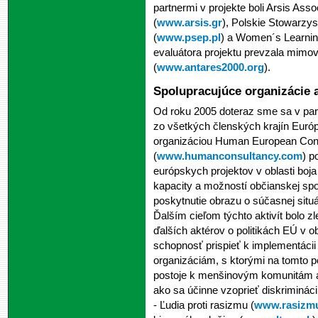
partnermi v projekte boli Arsis Asso
(
www.arsis.gr
), Polskie Stowarzy
(
www.psep.pl
) a Women´s Learnin
evaluátora projektu prevzala mim
(
www.antares2000.org
).
Spolupracujúce organizácie a
Od roku 2005 doteraz sme sa v par
zo všetkých členských krajín Euró
organizáciou Human European Cons
(
www.humanconsultancy.com
) p
európskych projektov v oblasti boja
kapacity a možností občianskej sp
poskytnutie obrazu o súčasnej situác
Ďalším cieľom týchto aktivít bolo z
ďalších aktérov o politikách EÚ v obl
schopnosť prispieť k implementácii
organizáciám, s ktorými na tomto po
postoje k menšinovým komunitám a 
ako sa účinne vzoprieť diskrimináci
- Ľudia proti rasizmu (
www.rasizm