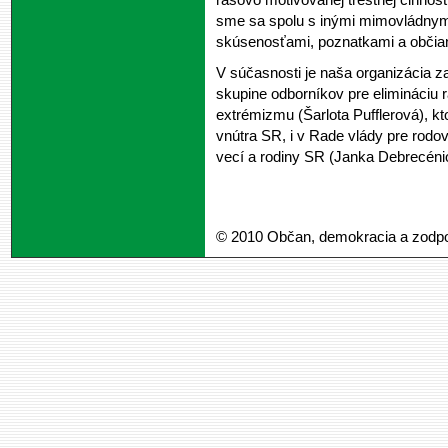
sme sa spolu s inými mimovládnymi 
skúsenosťami, poznatkami a občian
V súčasnosti je naša organizácia za
skupine odborníkov pre elimináciu r
extrémizmu (Šarlota Pufflerová), kto
vnútra SR, i v Rade vlády pre rodov
vecí a rodiny SR (Janka Debrecéni
© 2010 Občan, demokracia a zodp