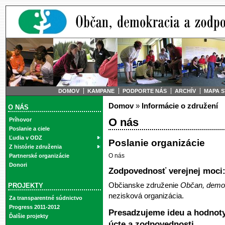
DOMOV
KAMPANE
PODPORTE NÁS
ARCHÍV
MAPA 
Domov
»
Informácie o združení
O NÁS
O nás
Príhovor
Poslanie a ciele
Ľudia v ODZ
Poslanie organizácie
Z histórie združenia
O nás
Partnerské organizácie
Donori
Zodpovednosť verejnej moci
Občianske združenie
Občan, demo
PROJEKTY
nezisková organizácia.
Za transparentné súdnictvo
Progress 2011-2012
Presadzujeme ideu a hodnoty 
Ďalšie projekty
úcte a zodpovednosti.