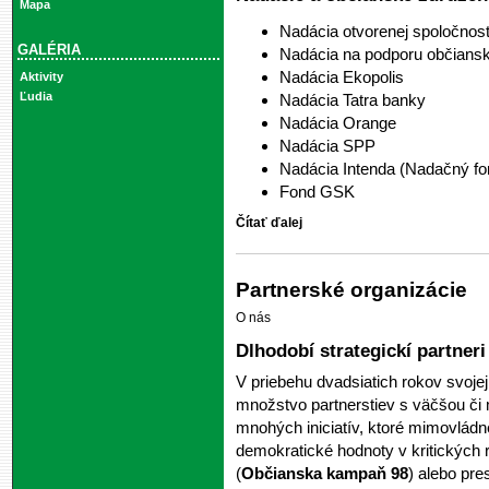
Mapa
Nadácia otvorenej spoločnos
GALÉRIA
Nadácia na podporu občiansk
Nadácia Ekopolis
Aktivity
Ľudia
Nadácia Tatra banky
Nadácia Orange
Nadácia SPP
Nadácia Intenda (Nadačný fo
Fond GSK
Čítať ďalej
Partnerské organizácie
O nás
Dlhodobí strategickí partneri
V priebehu dvadsiatich rokov svojej
množstvo partnerstiev s väčšou či
mnohých iniciatív, ktoré mimovládn
demokratické hodnoty v kritických 
(
Občianska kampaň 98
) alebo pre