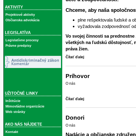
AKTIVITY
Chceme, aby naša spoločnos
Projektové aktivity
plne rešpektovala ľudské a o
Občianska advokácia
vyžadovala zodpovednosť od 
LEGISLATÍVA
Vo svojej činnosti sa prednostn
Legislatívne procesy
všetkých na ľudskú dôstojnosť, 
Právne predpisy
práva žien.
Čítať ďalej
Príhovor
O nás
UŽITOČNÉ LINKY
Čítať ďalej
Inštitúcie
Mimovládne organizácie
Web stránky
Donori
AKO NÁS NÁJDETE
O nás
Kontakt
Nadácie a občianske združen