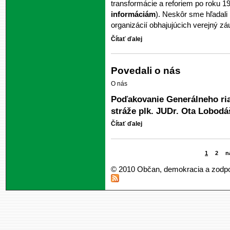
transformácie a reforiem po roku 19
informáciám
). Neskôr sme hľadali
organizácií obhajujúcich verejný z
Čítať ďalej
Povedali o nás
O nás
Poďakovanie Generálneho riad
stráže plk. JUDr. Ota Lobodá
Čítať ďalej
1
2
n
© 2010 Občan, demokracia a zodp