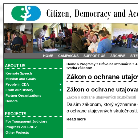
HOME
CAMPAIGNS
SUPPORT US
ARCHIVE
SIT
Home
»
Programy
»
Právo na informácie
»
A
ABOUT US
tvorba zákonov
Keynote Speech
Zákon o ochrane utajo
Mission and Goals
People in CDA
Zákon o ochrane utajova
From our History
Partner Organizations
Zákon o ochrane utajovaných skutočností
Donors
Ďalším zákonom, ktorý významne ov
o ochrane utajovaných skutočností.
PROJECTS
Read more
For Transparent Judiciary
Progress 2011-2012
Other Projects