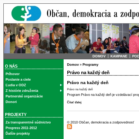
DOMOV
KAMPANE
PO
Domov
»
Programy
O NÁS
Právo na každý deň
Príhovor
Poslanie a ciele
Právo na každý deň
Ľudia v ODZ
Právo na každý deň
Z histórie združenia
Program Právo na každý deň je vzdelávací p
Partnerské organizácie
Donori
Čítať ďalej
PROJEKTY
© 2010 Občan, demokracia a zodpovednosť
Za transparentné súdnictvo
Progress 2011-2012
Ďalšie projekty