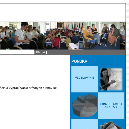
PONUKA
VZDELÁVANIE
ácie a vypracúvanie právnych stanovísk
KONZULTÁCIE A
ANALÝZY