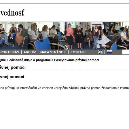
DPORTE NÁS
ARCHÍV
MAPA STRÁNOK
KONTAKT
ujme
»
Základné údaje o programe
»
Poskytovanie právnej pomoci
rávnej pomoci
ávnej pomoci
ho prístupu k informáciám vo veciach verejného záujmu, právna pomoc žiadateľom o inform